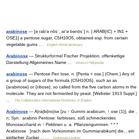
arabinose
— [ə rab′ə nōs΄, ar′ə bənōs΄] n. [ ARAB(IC) + IN1 +
OSE1] a pentose sugar, C5H10O5, obtained esp. from certain
vegetable gums …
English World dictionary
Arabinose
— Strukturformel Fischer Projektion, offenkettige
Darstellung Allgemeines Name …
Deutsch Wikipedia
arabinose
— Pentose Pen tose, n. [Penta + ose.] (Chem.) Any of
a group of sugars of the formula {C5H10O5}, such as as
{arabinose} or {ribose}; so called from the five carbon atoms in the
molecule. They are not fermented by yeast. [Webster 1913 Suppl.]
…
The Collaborative International Dictionary of English
Arabinose
— A|ra|bi|no|se [zu ↑ Gummi arabicum; ↑ ose (1)], die ,
n; Syn.: arabino Pentose: farbloses, süß schmeckendes
Monosaccharid in ↑ Pektinen u. a. Pflanzengummen. * * *
Arabinose [nach dem Vorkommen im Gummiarabikum] die, , ein
einfacher Zucker… …
Universal-Lexikon