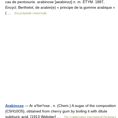
cas de pentosurie. arabinose [aʀabinoz] n. m. ÉTYM. 1887,
Encycl. Berthelot; de arabin(e) « principe de la gomme arabique »
( …
Encyclopédie Universelle
Arabinose
— Ar a*bin*ose , n. (Chem.) A sugar of the composition
{C5H10O5}, obtained from cherry gum by boiling it with dilute
sulphuric acid. [1913 Webster] …
The Collaborative International Dictionary