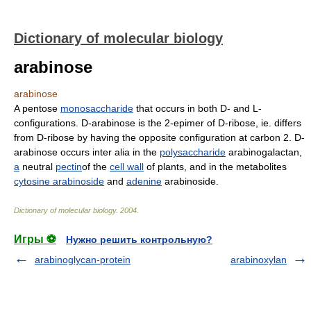
Dictionary of molecular biology
arabinose
arabinose
A pentose
monosaccharide
that occurs in both D- and L-
configurations. D-arabinose is the 2-epimer of D-ribose, ie. differs
from D-ribose by having the opposite configuration at carbon 2. D-
arabinose occurs inter alia in the
polysaccharide
arabinogalactan,
a
neutral
pectin
of the
cell wall
of plants, and in the metabolites
cytosine arabinoside
and
adenine
arabinoside.
Dictionary of molecular biology
.
2004
.
Игры ⚽
Нужно решить контрольную?
arabinoglycan-protein
arabinoxylan