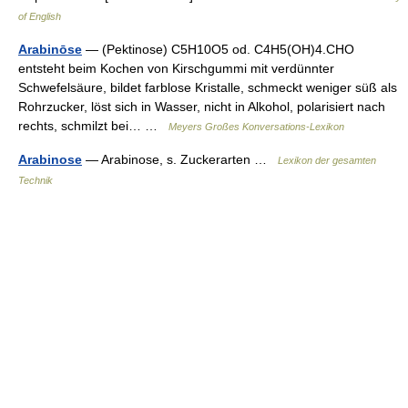
of English
Arabinōse
— (Pektinose) C5H10O5 od. C4H5(OH)4.CHO
entsteht beim Kochen von Kirschgummi mit verdünnter
Schwefelsäure, bildet farblose Kristalle, schmeckt weniger süß als
Rohrzucker, löst sich in Wasser, nicht in Alkohol, polarisiert nach
rechts, schmilzt bei… …
Meyers Großes Konversations-Lexikon
Arabinose
— Arabinose, s. Zuckerarten …
Lexikon der gesamten
Technik